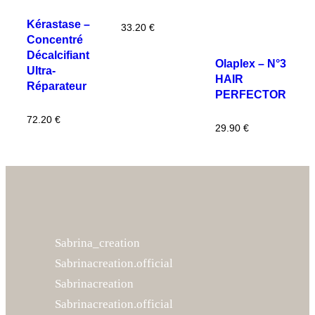
Kérastase –
33.20
€
Concentré
Décalcifiant
Olaplex – N°3
Ultra-
HAIR
Réparateur
PERFECTOR
72.20
€
29.90
€
Sabrina_creation
Sabrinacreation.official
Sabrinacreation
Sabrinacreation.official