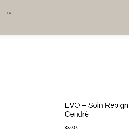
IGITALE
EVO – Soin Repigm
Cendré
32.00
€