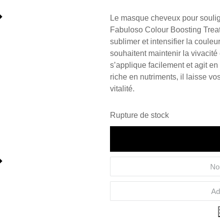
Le masque cheveux pour soulig
Fabuloso Colour Boosting Treat
sublimer et intensifier la coule
souhaitent maintenir la vivacité d
s’applique facilement et agit e
riche en nutriments, il laisse v
vitalité.
Rupture de stock
Recevoir un email lo
formation ou du stoc