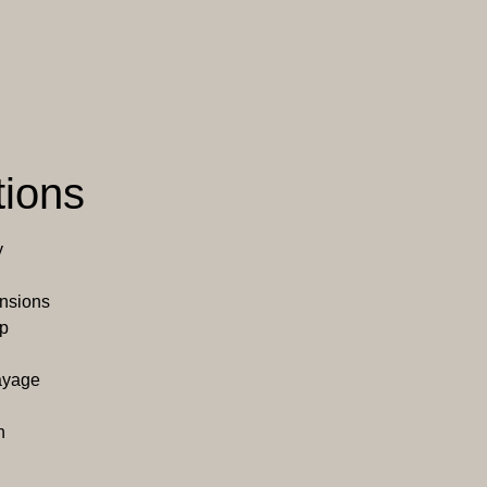
tions
y
ensions
ep
ayage
n