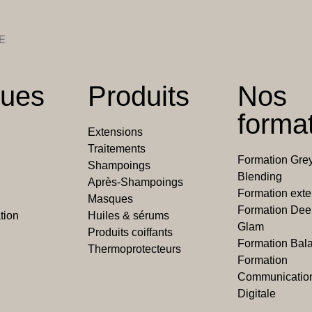
E
ues
Produits
Nos
forma
Extensions
Traitements
Formation Gre
Shampoings
Blending
Après-Shampoings
Formation ext
Masques
Formation De
tion
Huiles & sérums
Glam
Produits coiffants
Formation Bal
Thermoprotecteurs
Formation
Communicatio
Digitale