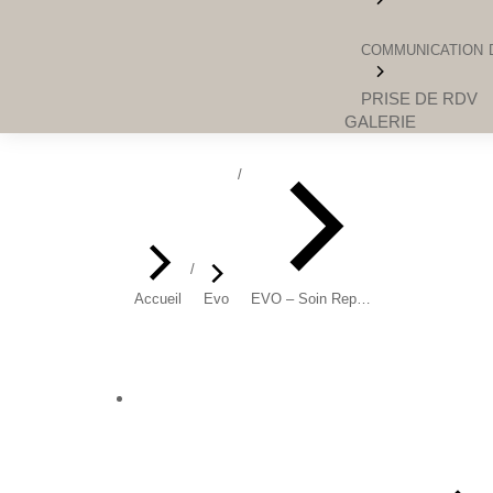
COMMUNICATION D
PRISE DE RDV
GALERIE
Vous êtes ici :
Accueil
Evo
EVO – Soin Rep…