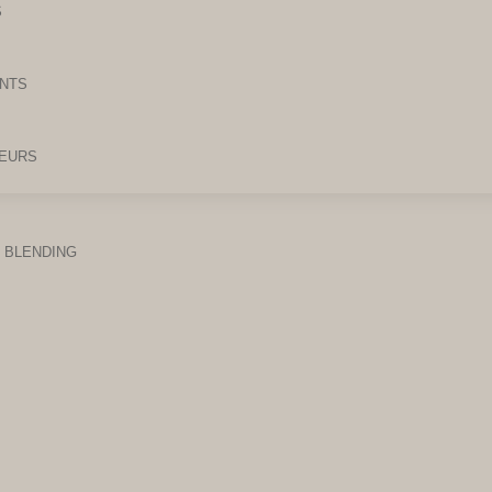
S
ANTS
EURS
 BLENDING