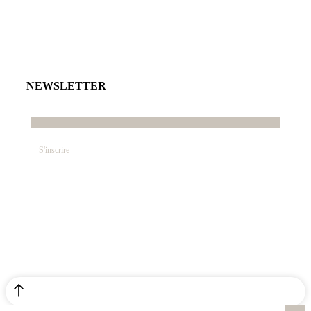
NEWSLETTER
E-mail*
© SABRINA CRÉATION – By Nawelle B. Design &
Co. – REFONTE
AGENCE DMC