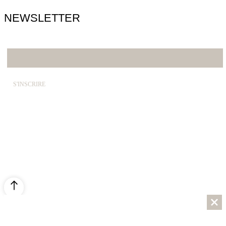
NEWSLETTER
E-mail*
© SABRINA CRÉATION – By Nawelle B. Design & Co. –
REFONTE
AGENCE DMC