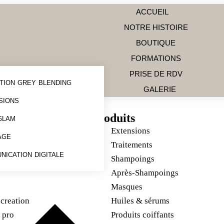
ACCUEIL
NOTRE HISTOIRE
BOUTIQUE
FORMATIONS
PRISE DE RDV
TION GREY BLENDING
GALERIE
SIONS
Produits
GLAM
wow
Extensions
AGE
Traitements
NICATION DIGITALE
se
Shampoings
Après-Shampoings
Masques
 creation
Huiles & sérums
 pro
Produits coiffants