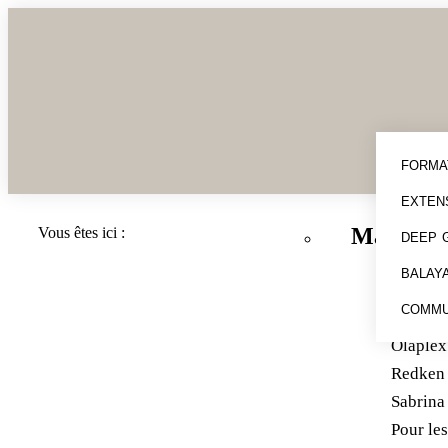
FORMA
EXTEN
Marques
Vous êtes ici :
DEEP 
Color 
BALAY
Evo
COMMU
⁠⁠Kerasta
Olaplex
⁠⁠Redken
Sabrina
Pour les