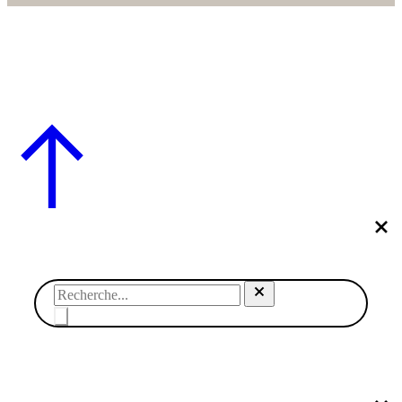
© SABRINA CRÉATION – BY NAWELLE B. DESIGN & CO.
– REFONTE
AGENCE DMC