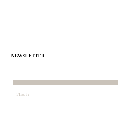
NEWSLETTER
E-mail*
© SABRINA CRÉATION – By Nawelle B. Design &