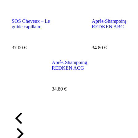
SOS Cheveux – Le
Après-Shampoing
Tr
guide capillaire
REDKEN ABC
R
37.00
€
34.80
€
33
Après-Shampoing
REDKEN ACG
34.80
€