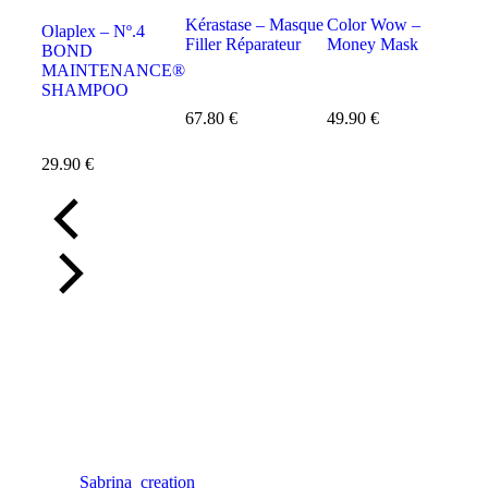
Kérastase – Masque
Color Wow –
Co
Olaplex – Nº.4
Filler Réparateur
Money Mask
Ul
BOND
Ant
MAINTENANCE®
SHAMPOO
67.80
€
49.90
€
39
29.90
€
Sabrina_creation