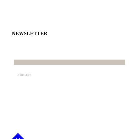
NEWSLETTER
E-mail*
© SABRINA CRÉATION – By Nawelle B. Design &
Co. – REFONTE
AGENCE DMC