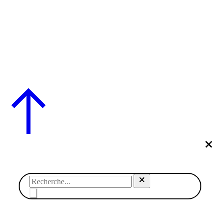
© SABRINA CRÉATION – By Nawelle B. Design &
Co. – REFONTE
AGENCE DMC