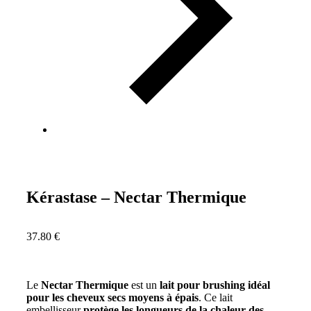
Kérastase – Nectar Thermique
37.80
€
Le
Nectar Thermique
est un
lait pour brushing idéal
pour les cheveux secs moyens à épais
. Ce lait
embellisseur
protège les longueurs de la chaleur des