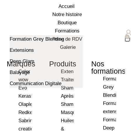
Accueil
Notre histoire
Boutique
Formations
Formation Grey Blending
Prise de RDV
Galerie
Extensions
Deep Glam
Marques
Produits
Nos
formations
Color
Extensions
Balayage
Formation
wow
Traitements
Communication Digitale
Grey
Evo
Shampoings
Blending
⁠⁠Kerastase
Après-
Formation
Olaplex
Shampoings
extensions
⁠⁠Redken
Masques
Formation
Sabrina
Huiles
Deep
creation
&