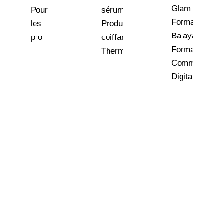
Glam
Pour
sérums
Formation
les
Produits
Balayage
pro
coiffants
Formation
Thermoprotecteurs
Communicat
Digitale