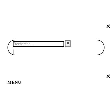
© SABRINA CRÉATION – BY NAWELLE B. DESIGN & CO. –
REFONTE
AGENCE DMC
MENU