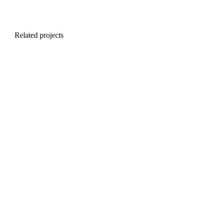
Related projects
MARKETING
Smart Home
Vivamus sagittis tortor et nisi dolor ipsum – ipsum nulla
glavida dolor ipsum elementum dolor.