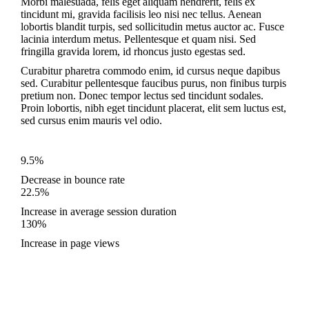
Morbi malesuada, felis eget aliquam hendrerit, felis ex
tincidunt mi, gravida facilisis leo nisi nec tellus. Aenean
lobortis blandit turpis, sed sollicitudin metus auctor ac. Fusce
lacinia interdum metus. Pellentesque et quam nisi. Sed
fringilla gravida lorem, id rhoncus justo egestas sed.
Curabitur pharetra commodo enim, id cursus neque dapibus
sed. Curabitur pellentesque faucibus purus, non finibus turpis
pretium non. Donec tempor lectus sed tincidunt sodales.
Proin lobortis, nibh eget tincidunt placerat, elit sem luctus est,
sed cursus enim mauris vel odio.
9.5%
Decrease in bounce rate
22.5%
Increase in average session duration
130%
Increase in page views