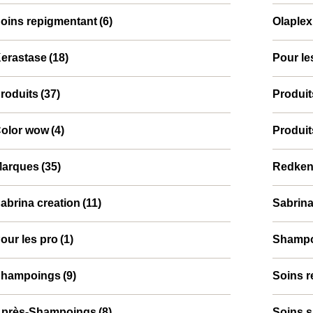
oins repigmentant
(6)
Olaplex
⁠Kerastase
(18)
Pour le
roduits
(37)
Produit
olor wow
(4)
Produit
arques
(35)
⁠⁠Redke
abrina creation
(11)
Sabrina
our les pro
(1)
Shamp
hampoings
(9)
Soins r
près-Shampoings
(8)
Soins s