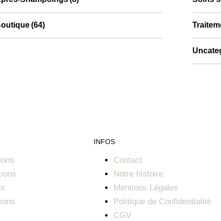
outique
(64)
Traite
Uncate
INFOS
ions
Contact
tions
Notre histoire
ts
Mentions Légales
ions
Politique de Confidentialité
CGV