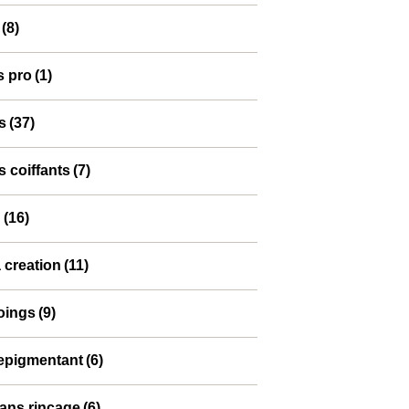
(8)
s pro
(1)
s
(37)
s coiffants
(7)
n
(16)
 creation
(11)
oings
(9)
epigmentant
(6)
ans rinçage
(6)