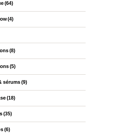
ue
(64)
wow
(4)
ion
ions
(8)
ions
(5)
 & sérums
(9)
ase
(18)
s
(35)
es
(6)