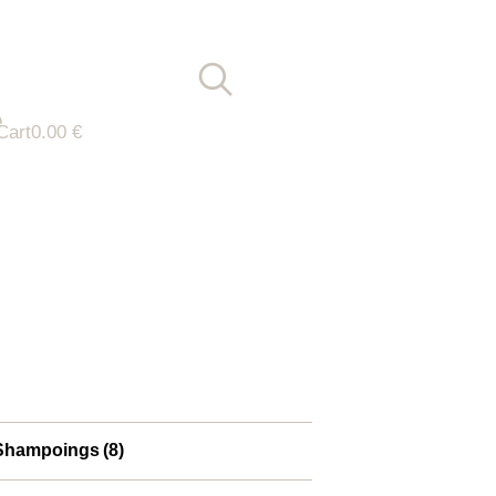
Cart
0.00
€
Shampoings
(8)