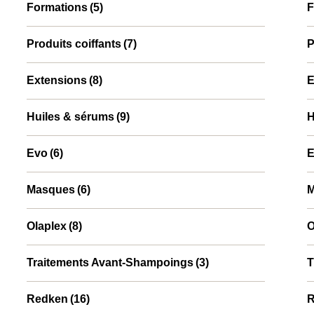
Formations
(5)
F
Produits coiffants
(7)
P
Extensions
(8)
E
Huiles & sérums
(9)
H
Evo
(6)
E
Masques
(6)
M
Olaplex
(8)
O
Traitements Avant-Shampoings
(3)
T
⁠⁠Redken
(16)
⁠