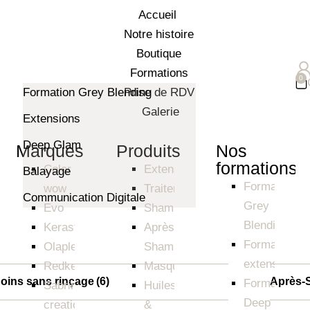
Accueil
Notre histoire
Boutique
Formations
Formation Grey Blending
Prise de RDV
Galerie
Extensions
Deep Glam
Marques
Produits
Nos
formations
Color
Extensions
Balayage
Formation
wow
Traitements
Communication Digitale
Grey
Evo
Shampoings
Blending
⁠⁠Kerastase
Après-
Formation
Olaplex
Shampoings
extensions
⁠⁠Redken
Masques
oins sans rinçage
(6)
Après-
Formation
Sabrina
Huiles
Deep
creation
&