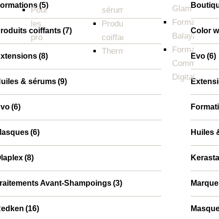
ormations
(5)
Boutiq
Glam
Pour
sérums
Formation
les
Produits
roduits coiffants
(7)
Color 
Balayage
pro
coiffants
Formation
Thermoprotecteurs
xtensions
(8)
Evo
(6)
Communicat
Digitale
uiles & sérums
(9)
Extens
vo
(6)
Format
asques
(6)
Huiles
laplex
(8)
⁠⁠Kerast
raitements Avant-Shampoings
(3)
Marque
⁠Redken
(16)
Masqu