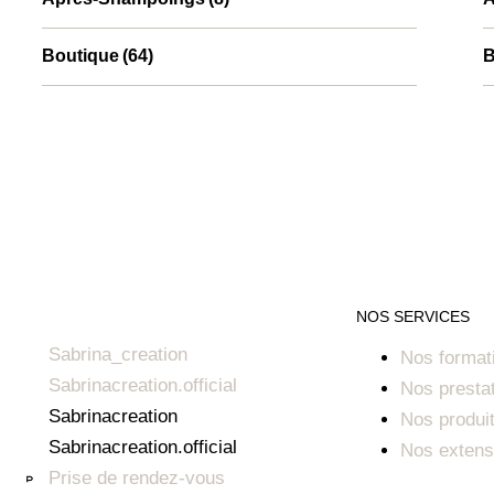
Boutique
(64)
B
NOS SERVICES
Sabrina_creation
Nos format
Sabrinacreation.official
Nos presta
Sabrinacreation
Nos produi
Sabrinacreation.official
Nos extens
Prise de rendez-vous