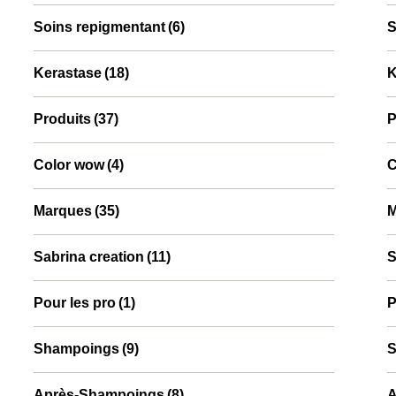
Soins repigmentant
(6)
S
⁠⁠Kerastase
(18)
⁠
Produits
(37)
P
Color wow
(4)
C
Marques
(35)
M
Sabrina creation
(11)
S
Pour les pro
(1)
P
Shampoings
(9)
S
Après-Shampoings
(8)
A