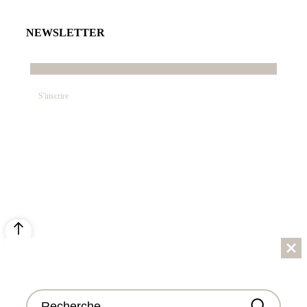
NEWSLETTER
E-mail*
© SABRINA CRÉATION – By Nawelle B. Design &
Co. – REFONTE
AGENCE DMC