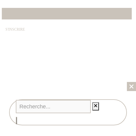
E-mail*
© SABRINA CRÉATION – By Nawelle B. Design & Co. –
REFONTE
AGENCE DMC