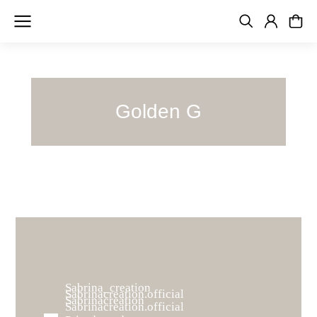
Golden G
Sabrina_creation
Sabrinacreation.official
Sabrinacreation
Sabrinacreation.official