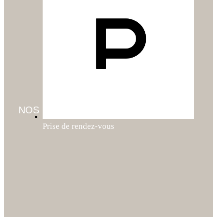
NOS SERVICES
Color Wow – Soin Ultra-Hydratant Anti-Frisottis
Prise de rendez-vous
39.00
€