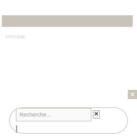
E-mail*
© SABRINA CRÉATION – By Nawelle B. Design & Co. –
REFONTE
AGENCE DMC